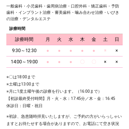
一般歯科・小児歯科・歯周病治療・口腔外科・矯正歯科・予防
歯科・インプラント治療・審美歯科・噛み合わせ治療・いびき
の治療・デンタルエステ
診療時間
診療時間
月
火
水
木
金
土
日
9:30～12:30
●
●
●
●
●
※
×
14:00～19:00
●
●
●
〇
〇
×
×
※〇は18:00まで
※土曜は13:00まで
※月に1度土曜午後の診療を行います。（16:00まで）
【初診最終受付時間】月・火・水：17:45分／木・金：16:45
休診日：日曜・祝日
※初診、急患随時拝見いたしますが、ご予約の方がいらっしゃい
ますとお待たせする場合がありますので、お電話にて空き状況