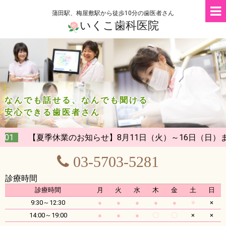
蒲田駅、梅屋敷駅から徒歩10分の歯医者さん
いくこ歯科医院
なんでも話せる、なんでも聞ける
安心できる歯医者さん
お知らせ】8月11日（火）～16日（日）まで、夏季休業のた
03-5703-5281
診療時間
診療時間
月
火
水
木
金
土
日
9:30～12:30
●
●
●
●
●
※
×
14:00～19:00
●
●
●
〇
〇
×
×