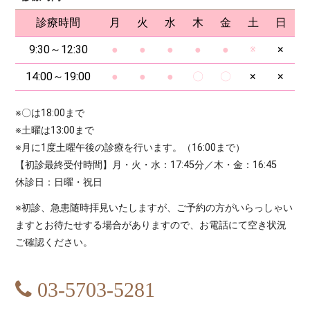
診療時間
月
火
水
木
金
土
日
9:30～12:30
●
●
●
●
●
※
×
14:00～19:00
●
●
●
〇
〇
×
×
※〇は18:00まで
※土曜は13:00まで
※月に1度土曜午後の診療を行います。（16:00まで）
【初診最終受付時間】月・火・水：17:45分／木・金：16:45
休診日：日曜・祝日
※初診、急患随時拝見いたしますが、ご予約の方がいらっしゃい
ますとお待たせする場合がありますので、お電話にて空き状況
ご確認ください。
03-5703-5281